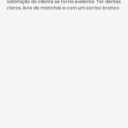
satisfação do cliente se torna evidente. Ter dentes
claros, livre de manchas e com um sorriso branco
é a razão para realizar um clareamento dental
profissional.
Porém, há casos em que o efeito desejado pode
não ser alcançado devido a pequenos detalhes na
rotina do paciente. O consumo de cigarros e de
alimentos com grandes concentrações de
corante, como é o caso do café e do vinho, podem
acabar manchando os dentes e prejudicando o
processo do clareamento. Portanto, é importante
seguir à risca as orientações do dentista após o
procedimento para que tudo saia conforme o
planejado.
Contraindicação
O procedimento para realização do clareamento
é muito comum em consultórios e clínicas
odontológicas e apesar de haver muita procura