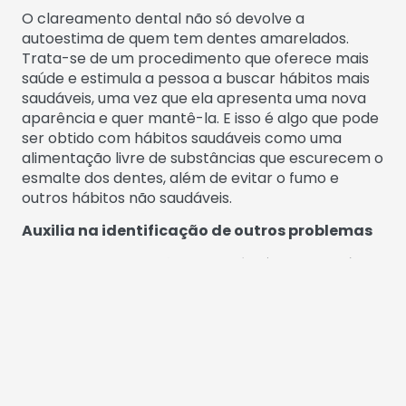
O clareamento dental não só devolve a
autoestima de quem tem dentes amarelados.
Trata-se de um procedimento que oferece mais
saúde e estimula a pessoa a buscar hábitos mais
saudáveis, uma vez que ela apresenta uma nova
aparência e quer mantê-la. E isso é algo que pode
ser obtido com hábitos saudáveis como uma
alimentação livre de substâncias que escurecem o
esmalte dos dentes, além de evitar o fumo e
outros hábitos não saudáveis.
Auxilia na identificação de outros problemas
Como vimos, a aparência não é o único benefício
da técnica. O procedimento é indicado pelos
dentistas após a avaliação de diferentes
condições. Muitas vezes, os casos estão
associados a traumas ou tratamentos
endodônticos (conhecidos popularmente como
tratamento de canal). Eles podem causar a
variação de cor nos dentes, como colorações