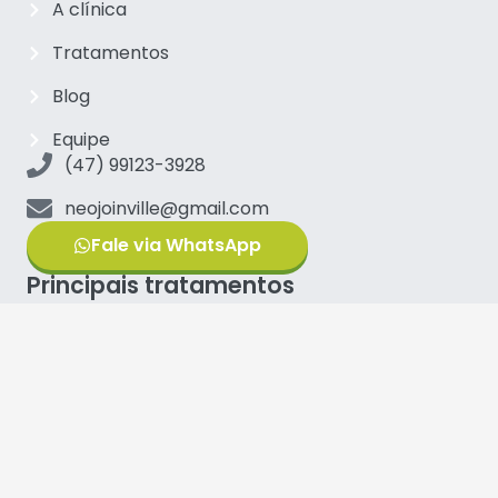
A clínica
Tratamentos
Blog
Equipe
(47) 99123-3928
neojoinville@gmail.com
Fale via WhatsApp
Principais tratamentos
Implantes Carga Imediata
Implantes Zigomáticos
Protocolo sobre implantes
Prótese Dental
Lentes de contato dental