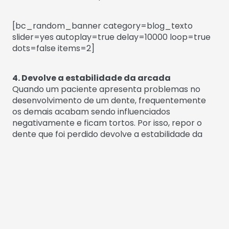
[bc_random_banner category=blog_texto
slider=yes autoplay=true delay=10000 loop=true
dots=false items=2]
4. Devolve a estabilidade da arcada
Quando um paciente apresenta problemas no
desenvolvimento de um dente, frequentemente
os demais acabam sendo influenciados
negativamente e ficam tortos. Por isso, repor o
dente que foi perdido devolve a estabilidade da
arcada dentária, evitando que os outros dentes
entortem. Afinal, uma arcada dentária sem a
devida estabilidade acaba ocasionando defeitos
estéticos, funcionais e até de ordem fisiológica.
5. Protege o osso da mandíbula
Os ossos da boca costumam se deteriorar após a
perda do dente. O implante dentário é capaz de