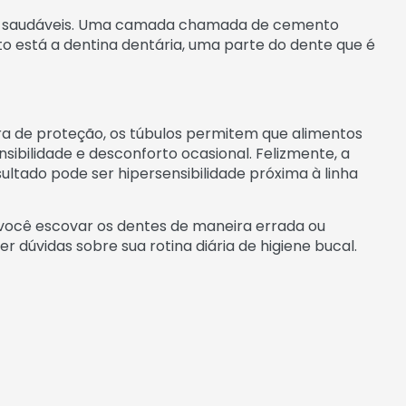
tes saudáveis. Uma camada chamada de cemento
to está a dentina dentária, uma parte do dente que é
ra de proteção, os túbulos permitem que alimentos
nsibilidade e desconforto ocasional. Felizmente, a
ultado pode ser hipersensibilidade próxima à linha
e você escovar os dentes de maneira errada ou
dúvidas sobre sua rotina diária de higiene bucal.
nsibilizante, que contenha compostos que ajudem a
 geralmente requer diversas aplicações antes que a
a de gel, que fortalece oesmalte dentário e reduz