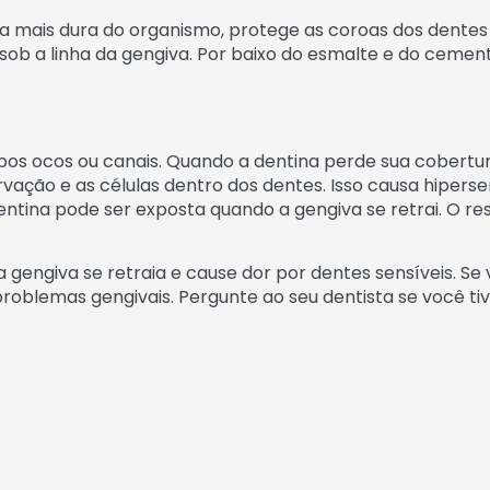
ia mais dura do organismo, protege as coroas dos den
 sob a linha da gengiva. Por baixo do esmalte e do cemen
bos ocos ou canais. Quando a dentina perde sua cobertu
rvação e as células dentro dos dentes. Isso causa hiperse
ntina pode ser exposta quando a gengiva se retrai. O res
a gengiva se retraia e cause dor por dentes sensíveis. S
emas gengivais. Pergunte ao seu dentista se você tiver 
ode sugerir que você experimente um creme dental desse
ntal para a inervação. O creme dental dessensibilizante
em consultório envolvendo a aplicação de flúor na form
os reservados – Colgate