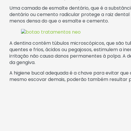
Uma camada de esmalte dentário, que é a substânc
dentário ou cemento radicular protege a raiz dental
menos densa do que o esmalte e cemento.
A dentina contém túbulos microscópicos, que são tu
quentes e frios, ácidos ou pegajosos, estimulem a ine
irritação não causa danos permanentes à polpa. A de
da gengiva.
A higiene bucal adequada é a chave para evitar que 
mesmo escovar demais, poderão também resultar probl
Dentes sensíveis podem ser tratados. O dentista p
bloquear a transmissão da sensação da superfície de
sensibilidade seja reduzida.
Seu
dentista
também pode recomendar técnicas feitas
a transmissão de sensações.
©
2018 Associação Dental Americana. Todos os direit