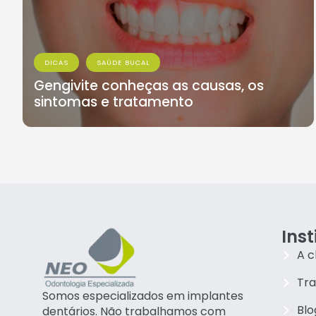
DICAS
SAÚDE BUCAL
Gengivite conheças as causas, os
sintomas e tratamento
Inst
A c
Tr
Somos especializados em implantes
Blo
dentários. Não trabalhamos com