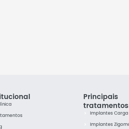
itucional
Principais
línica
tratamentos
Implantes Carga
atamentos
Implantes Zigom
g