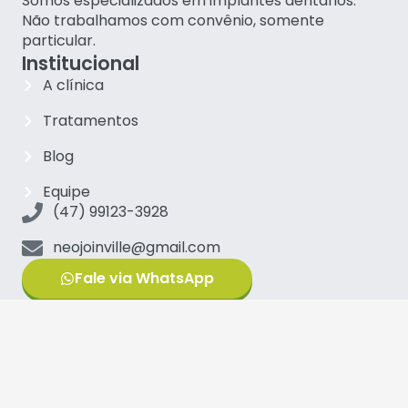
Somos especializados em implantes dentários.
Não trabalhamos com convênio, somente
particular.
Institucional
A clínica
Tratamentos
Blog
Equipe
(47) 99123-3928
neojoinville@gmail.com
Fale via WhatsApp
Principais tratamentos
Implantes Carga Imediata
Implantes Zigomáticos
Protocolo sobre implantes