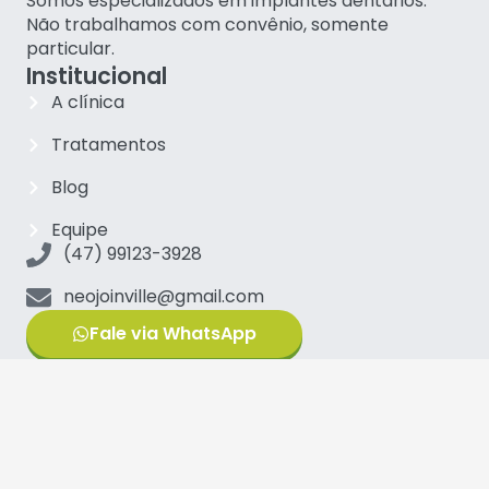
Somos especializados em implantes dentários.
Não trabalhamos com convênio, somente
particular.
Institucional
A clínica
Tratamentos
Blog
Equipe
(47) 99123-3928
neojoinville@gmail.com
Fale via WhatsApp
Principais tratamentos
Implantes Carga Imediata
Implantes Zigomáticos
Protocolo sobre implantes