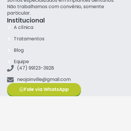
Somos especializados em implantes dentários.
Não trabalhamos com convênio, somente
particular.
Institucional
A clínica
Tratamentos
Blog
Equipe
(47) 99123-3928
neojoinville@gmail.com
Fale via WhatsApp
Principais tratamentos
Implantes Carga Imediata
Implantes Zigomáticos
Protocolo sobre implantes