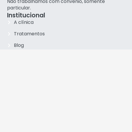
Não trabalhamos com convênio, somente
particular.
Institucional
A clínica
Tratamentos
Blog
Equipe
(47) 99123-3928
neojoinville@gmail.com
Fale via WhatsApp
Principais tratamentos
Implantes Carga Imediata
Implantes Zigomáticos
Protocolo sobre implantes