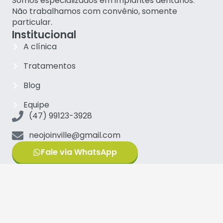
Somos especializados em implantes dentários.
Não trabalhamos com convênio, somente
particular.
Institucional
A clínica
Tratamentos
Blog
Equipe
(47) 99123-3928
neojoinville@gmail.com
Fale via WhatsApp
Principais tratamentos
Implantes Carga Imediata
Implantes Zigomáticos
Protocolo sobre implantes