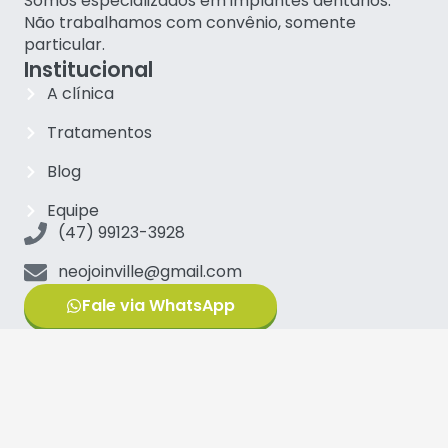
Somos especializados em implantes dentários.
Não trabalhamos com convênio, somente
particular.
Institucional
A clínica
Tratamentos
Blog
Equipe
(47) 99123-3928
neojoinville@gmail.com
Fale via WhatsApp
Principais tratamentos
Implantes Carga Imediata
Implantes Zigomáticos
Protocolo sobre implantes